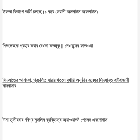
ইফতা বিভাগে ভর্তি চলছে (১ বছর মেয়াদী অনলাইন অফলাইন)
শিশুদেরকে প্রহার করার বৈধতা কতটুকু || দেওবন্দের ফাতওয়া
বিদআতের আশংকা, প্রচলিত ধারার খতমে বুখারি অনুষ্ঠান বন্ধের সিদ্ধান্ত হাটহাজারী
মাদরাসার
টানা তৃতীয়বার ‘বিশ্ব মুসলিম ব্যক্তিত্ব অ্যাওয়ার্ড’ পেলেন এরদোগান