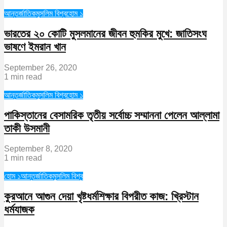
আন্তর্জাতিক
মুসলিম বিশ্ব
হোম ১
ভারতের ২০ কোটি মুসলমানের জীবন হুমকির মুখে: জাতিসংঘ
ভাষণে ইমরান খান
September 26, 2020
1 min read
আন্তর্জাতিক
মুসলিম বিশ্ব
হোম ১
পাকিস্তানের বেসামরিক তৃতীয় সর্বোচ্চ সম্মাননা পেলেন আল্লামা
তাকী উসমানী
September 8, 2020
1 min read
হোম ১
আন্তর্জাতিক
মুসলিম বিশ্ব
কুরআনে আগুন দেয়া খৃষ্টধর্মশিক্ষার বিপরীত কাজ: খ্রিস্টান
ধর্মযাজক