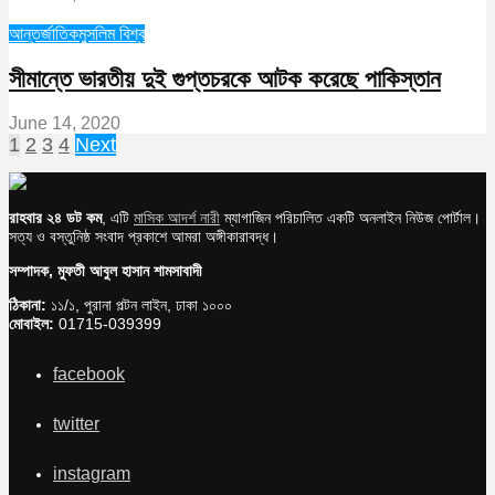
আন্তর্জাতিক
মুসলিম বিশ্ব
সীমান্তে ভারতীয় দুই গুপ্তচরকে আটক করেছে পাকিস্তান
June 14, 2020
1
2
3
4
Next
রাহবার ২৪ ডট কম
, এটি
মাসিক আদর্শ নারী
ম্যাগাজিন পরিচালিত একটি অনলাইন নিউজ পোর্টাল।
সত্য ও বস্তুনিষ্ঠ সংবাদ প্রকাশে আমরা অঙ্গীকারাবদ্ধ।
সম্পাদক, মুফতী আবুল হাসান শামসাবাদী
ঠিকানা:
১১/১, পুরানা পল্টন লাইন, ঢাকা ১০০০
মোবাইল:
01715-039399
facebook
twitter
instagram