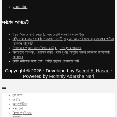
youtube
সর্বশেষ আপডেট
ইফতা বিভাগে ভর্তি চলছে (১ বছর মেয়াদী অনলাইন অফলাইন)
দাঁড়ি থাকার কারণে চাকুরী না দেয়াটা মহানবী(সঃ) এর আদর্শের সাথে যুদ্ধ ঘোষণার শামিলঃ
আল্লামা বাবুনগরী
শিশুদেরকে প্রহার করার বৈধতা কতটুকু || দেওবন্দের ফাতওয়া
বিদআতের আশংকা, প্রচলিত ধারার খতমে বুখারি অনুষ্ঠান বন্ধের সিদ্ধান্ত হাটহাজারী
মাদরাসার
মুফতি জসিমকে হত্যা চেষ্টা, ‘শাহিন হুজুরের’ গ্রেফতার দাবি
Copyright © 2026 · Developed by
Saeed Al Hasan
·
Powered by
Monthly Adarsha Nari
মূল পাতা
জাতীয়
আন্তর্জাতিক
সারা দেশ
বিশেষ প্রতিবেদন