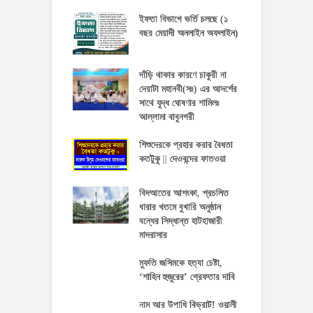
ইফতা বিভাগে ভর্তি চলছে (১
বছর মেয়াদী অনলাইন অফলাইন)
দাঁড়ি থাকার কারণে চাকুরী না
দেয়াটা মহানবী(সঃ) এর আদর্শের
সাথে যুদ্ধ ঘোষণার শামিলঃ
আল্লামা বাবুনগরী
শিশুদেরকে প্রহার করার বৈধতা
কতটুকু || দেওবন্দের ফাতওয়া
বিদআতের আশংকা, প্রচলিত
ধারার খতমে বুখারি অনুষ্ঠান
বন্ধের সিদ্ধান্ত হাটহাজারী
মাদরাসার
মুফতি জসিমকে হত্যা চেষ্টা,
‘শাহিন হুজুরের’ গ্রেফতার দাবি
নাম আর উপাধি বিভ্রাট! ওয়ালী