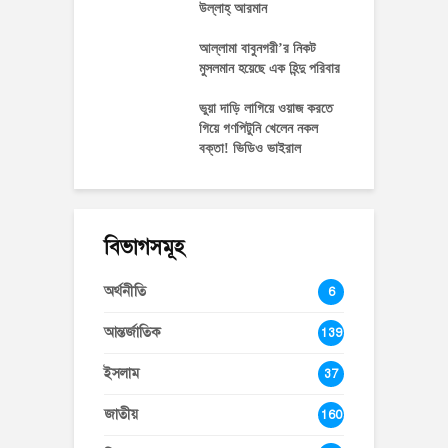
উল্লাহ্‌ আরমান
আল্লামা বাবুনগরী’র নিকট
মুসলমান হয়েছে এক হিন্দু পরিবার
ভুয়া দাড়ি লাগিয়ে ওয়াজ করতে
গিয়ে গণপিটুনি খেলেন নকল
বক্তা! ভিডিও ভাইরাল
বিভাগসমূহ
অর্থনীতি
6
আন্তর্জাতিক
139
ইসলাম
37
জাতীয়
160