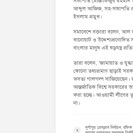
সভাপতি মোস্তাফিজুর রহমান 
আব্দুল আজিজ, সহ-সভাপতি রফ
ইসলাম প্রমুখ।
সমাবেশে বক্তারা বলেন, আল জ
বানোয়াট ও উদ্দেশ্যপ্রণোদিত 
বাংলার মানুষ এই ষড়যন্ত্র প্র
তারা বলেন, ‘জামায়াত ও যুদ্ধা
কোনো তথ্যপ্রমাণ ছাড়াই সরকা
অসত্য গালগল্প সাজিয়েছেন। জ
আন্তর্জাতিক বিশ্বে সরকারের ভা
করা হচ্ছে। আওয়ামী লীগের তৃ
না।
দুর্গাপুর প্রেসক্লাব নির্বাচন, রফ
জামাল তালুকদার সম্পাদক নির্বা