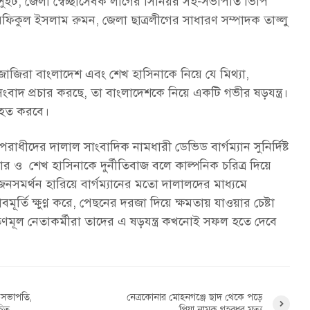
সুইট, জেলা স্বেচ্ছাসেবক লীগের সিনিয়র সহ-সভাপতি ভিপি
িকুল ইসলাম রুমন, জেলা ছাত্রলীগের সাধারণ সম্পাদক তাজ্লু
াজিরা বাংলাদেশ এবং শেখ হাসিনাকে নিয়ে যে মিথ্যা,
সংবাদ প্রচার করছে, তা বাংলাদেশকে নিয়ে একটি গভীর ষড়যন্ত্র।
তিহত করবে।
পরাধীদের দালাল সাংবাদিক নামধারী ডেভিড বার্গম্যান সুনির্দিষ্ট
র ও শেখ হাসিনাকে দুর্নীতিবাজ বলে কাল্পনিক চরিত্র দিয়ে
নসমর্থন হারিয়ে বার্গম্যানের মতো দালালদের মাধ্যমে
বমূর্তি ক্ষুণ্ণ করে, পেছনের দরজা দিয়ে ক্ষমতায় যাওয়ার চেষ্টা
ণমূল নেতাকর্মীরা তাদের এ ষড়যন্ত্র কখনোই সফল হতে দেবে
িক সভাপতি,
নেত্রকোনার মোহনগঞ্জে ছাদ থেকে পড়ে
চিত
প্রিয়া নামক গৃহবধূর মৃত্যু