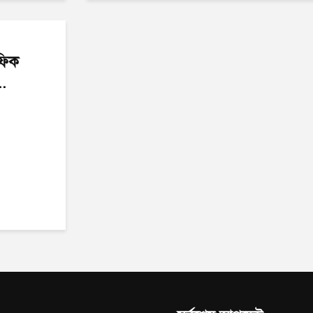
রফিক
.