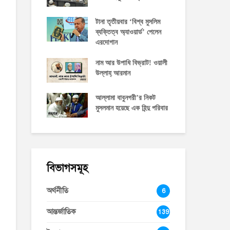
টানা তৃতীয়বার ‘বিশ্ব মুসলিম
ব্যক্তিত্ব অ্যাওয়ার্ড’ পেলেন
এরদোগান
নাম আর উপাধি বিভ্রাট! ওয়ালী
উল্লাহ্‌ আরমান
আল্লামা বাবুনগরী’র নিকট
মুসলমান হয়েছে এক হিন্দু পরিবার
বিভাগসমূহ
অর্থনীতি
6
আন্তর্জাতিক
139