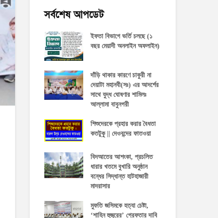
সর্বশেষ আপডেট
ইফতা বিভাগে ভর্তি চলছে (১
বছর মেয়াদী অনলাইন অফলাইন)
দাঁড়ি থাকার কারণে চাকুরী না
দেয়াটা মহানবী(সঃ) এর আদর্শের
সাথে যুদ্ধ ঘোষণার শামিলঃ
আল্লামা বাবুনগরী
শিশুদেরকে প্রহার করার বৈধতা
কতটুকু || দেওবন্দের ফাতওয়া
বিদআতের আশংকা, প্রচলিত
ধারার খতমে বুখারি অনুষ্ঠান
বন্ধের সিদ্ধান্ত হাটহাজারী
মাদরাসার
মুফতি জসিমকে হত্যা চেষ্টা,
‘শাহিন হুজুরের’ গ্রেফতার দাবি