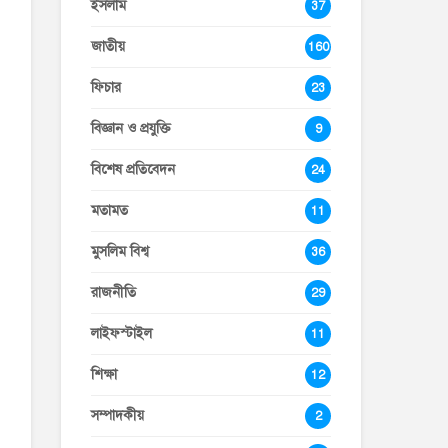
ইসলাম
37
জাতীয়
160
ফিচার
23
বিজ্ঞান ও প্রযুক্তি
9
বিশেষ প্রতিবেদন
24
মতামত
11
মুসলিম বিশ্ব
36
রাজনীতি
29
লাইফস্টাইল
11
শিক্ষা
12
সম্পাদকীয়
2