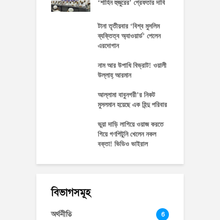
‘শাহিন হুজুরের’ গ্রেফতার দাবি
টানা তৃতীয়বার ‘বিশ্ব মুসলিম
ব্যক্তিত্ব অ্যাওয়ার্ড’ পেলেন
এরদোগান
নাম আর উপাধি বিভ্রাট! ওয়ালী
উল্লাহ্‌ আরমান
আল্লামা বাবুনগরী’র নিকট
মুসলমান হয়েছে এক হিন্দু পরিবার
ভুয়া দাড়ি লাগিয়ে ওয়াজ করতে
গিয়ে গণপিটুনি খেলেন নকল
বক্তা! ভিডিও ভাইরাল
বিভাগসমূহ
অর্থনীতি
6