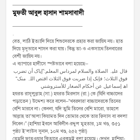
——————————————
মুফতী আবুল হাসান শামসাবাদী
——————————————
.
বেত, লাঠি ইত্যাদি দিয়ে শিশুদেরকে প্রহার করা জায়িয নয়। হাত
দিয়ে মৃদুভাবে শাসন করা যায়। কিন্তু তা-ও একসাথে তিনবারের
বেশী জায়িয নয়।
এ ব্যাপারে হাদীসে স্পষ্টভাবে বলা হয়েছে–
قال علیہ الصلاة والسلام لمرداس المعلم:”إیاک أن تضرب
فوق الثلاث؛ فإنک إذا ضربت فوق الثلاث اقتص اللہ منک“
اھ إسماعیل عن أحکام الصغار للأستروشني
হযরত রাসূলুল্লাহ (সা.) হযরত মিরদাস (রা.) কে (যিনি বাচ্চাদের
পড়াতেন ) উদ্দেশ্য করে বলেন–“খবরদার! বাচ্চাদেরকে তিনের
বেশি মারবে না। কেননা, যদি তুমি তিনের বেশি মারো, তাহলে
আল্লাহ তা‘আলা কিয়ামত দিন তোমার থেকে তার ক্বিসাস বা বদলা
নিবেন।” (হাশিয়া ইবনে আবিদীন-রদ্দুল মুহতার, ১ম খণ্ড, ৩৫১
পৃষ্ঠা/ ই‘লাউস সুনান, ১০ম খণ্ড, ২৫২ পৃষ্ঠা)
তেমনি ফাতওয়ার কিতাবে এরকমই বলা হয়েছে। দেখুন, হাশিয়া-