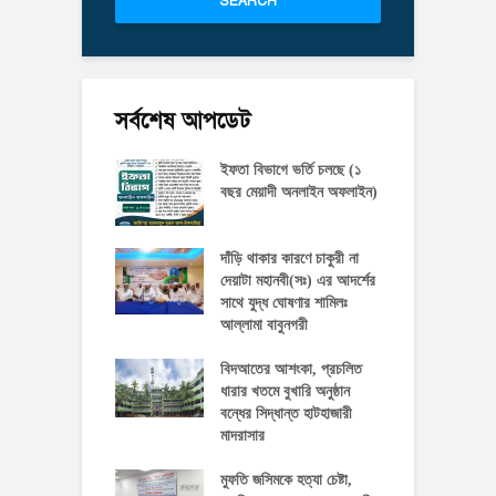
SEARCH
সর্বশেষ আপডেট
ইফতা বিভাগে ভর্তি চলছে (১
বছর মেয়াদী অনলাইন অফলাইন)
দাঁড়ি থাকার কারণে চাকুরী না
দেয়াটা মহানবী(সঃ) এর আদর্শের
সাথে যুদ্ধ ঘোষণার শামিলঃ
আল্লামা বাবুনগরী
বিদআতের আশংকা, প্রচলিত
ধারার খতমে বুখারি অনুষ্ঠান
বন্ধের সিদ্ধান্ত হাটহাজারী
মাদরাসার
মুফতি জসিমকে হত্যা চেষ্টা,