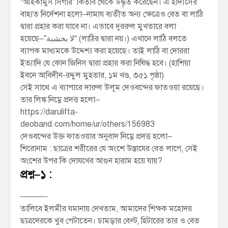
“আহকামুস সিগার” কিতাব থেকে উদ্ধৃত করেছেন। এ হাদীসের
বাহ্যত নির্দেশনা হলো–নামায ব্যতীত অন্য ক্ষেত্রেও বেত বা লাঠি
দ্বারা প্রহার করা যাবে না। এভাবে দুররুল মুখতারে বলা
হয়েছে–”لا بخشبة“ (লাঠির দ্বারা নয়।) এখানে লাঠি বলতে
ব্যাপক মাধ্যমকে উদ্দেশ্য করা হয়েছে। তাই লাঠি বা দোররা
ইত্যাদি যে কোন জিনিস দ্বারা প্রহার করা নিষিদ্ধ হবে। (হাশিয়া
ইবনে আবিদীন-রদ্দুল মুহতার, ১ম খণ্ড, ৩৫১ পৃষ্ঠা)
সেই সাথে এ ব্যাপারে দারুল উলূম দেওবন্দের ফাতওয়া রয়েছে।
তার লিঙ্ক নিম্নে প্রদত্ত হলো–
https://darulifta-
deoband.com/home/ur/others/156983
দেওবন্দের উক্ত ফাতওয়ার অনুবাদ নিম্নে প্রদত্ত হলো–
শিরোনাম : ছাত্রের শরীরের যে অংশে উস্তাযের বেত লাগে, সেই
অংশের উপর কি দোযখের আগুন হারাম হয়ে যায়?
প্রশ্ন–১ :
———-
তালিবে ইলমীর যমানায় দেখতাম, আমাদের শিক্ষক মহোদয়
ছাত্রদেরকে খুব পেটাতেন। চামড়ার বেল্ট, হিটারের তার ও বেত