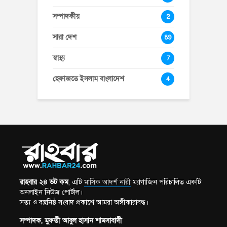
সম্পাদকীয়
2
সারা দেশ
89
স্বাস্থ্য
7
হেফাজতে ইসলাম বাংলাদেশ
4
রাহবার ২৪ ডট কম
, এটি
মাসিক আদর্শ নারী
ম্যাগাজিন পরিচালিত একটি
অনলাইন নিউজ পোর্টাল।
সত্য ও বস্তুনিষ্ঠ সংবাদ প্রকাশে আমরা অঙ্গীকারাবদ্ধ।
সম্পাদক, মুফতী আবুল হাসান শামসাবাদী