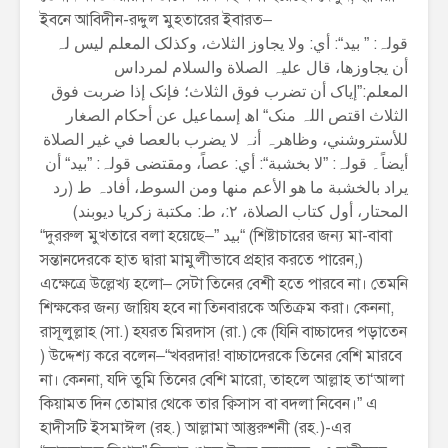
ইবনে আবিদীন-রদ্দুল মুহতারের ইবারত–
قولہ: ” بید“: أي: ولا یجاوز الثلاث، وکذلک المعلم لیس لہ
أن یجاوزھا، قال علیہ الصلاة والسلام لمرداس
المعلم:”إیاک أن تضرب فوق الثلاث؛ فإنک إذا ضربت فوق
الثلاث اقتص اللہ منک“ اھ إسماعیل عن أحکام الصغار
للأستروشني، وظاھرہ أنہ لا یضرب بالعصا في غیر الصلاة
أیضاً۔ قولہ: ”لا بخشبة“: أي: عصاً، ومقتضی قولہ: ”بید“ أن
یراد بالخشبة ما ھو الأعم منھا ومن السوط، أفادہ ط (رد
المحتار، أول کتاب الصلاة، ۲:، ط: مکتبة زکریا دیوبند)
“দুররুল মুখতারে বলা হয়েছে–” بید“ (শিষ্টাচারের জন্য মা-বাবা
সন্তানদেরকে হাত দ্বারা মামুলীভাবে প্রহার করতে পারেন,)
এক্ষেত্রে উল্লেখ্য হলো– সেটা তিনের বেশী হতে পারবে না। তেমনি
শিক্ষকের জন্য জায়িয হবে না তিনবারকে অতিক্রম করা। কেননা,
রাসূলুল্লাহ (সা.) হযরত মিরদাস (রা.) কে (যিনি বাচ্চাদের পড়াতেন
) উদ্দেশ্য করে বলেন–“খবরদার! বাচ্চাদেরকে তিনের বেশি মারবে
না। কেননা, যদি তুমি তিনের বেশি মারো, তাহলে আল্লাহ তা‘আলা
কিয়ামত দিন তোমার থেকে তার ক্বিসাস বা বদলা নিবেন।” এ
হাদীসটি ইসমাঈল (রহ.) আল্লামা আস্তুরুশনী (রহ.)-এর