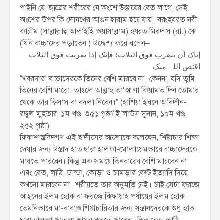
পাইনি যে, ছাত্রের শরীরের যে অংশে উস্তাযের বেত লাগে, সেই
অংশের উপর কি দোযখের আগুন হারাম হয়ে যায়। বরংহযরত নবী
কারীম (সাল্লাল্লাহু আলাইহি ওয়াসাল্লাম) হযরত মিরদাস (রা.) কে
(যিনি বাচ্চাদের পড়াতেন ) উদ্দেশ্য করে বলেন–
إیاک أن تضرب فوق الثلاث؛ فإنک إذا ضربت فوق الثلاث
اقتص اللہ منک
“খবরদার! বাচ্চাদেরকে তিনের বেশি মারবে না। কেননা, যদি তুমি
তিনের বেশি মারো, তাহলে আল্লাহ তা‘আলা কিয়ামত দিন তোমার
থেকে তার ক্বিসাস বা বদলা নিবেন।” (হাশিয়া ইবনে আবিদীন-
রদ্দুল মুহতার, ১ম খণ্ড, ৩৫১ পৃষ্ঠা/ ই‘লাউস সুনান, ১০ম খণ্ড,
২৫২ পৃষ্ঠা)
ফিকাশাস্ত্রবিদগণ এই হাদীসের আলোকে বলেছেন, শিষ্টাচার শিক্ষা
দেয়ার জন্য উস্তাদ হাত দ্বারা হালকা-মোলায়েমভাবে বাচ্চাদেরকে
মারতে পারবেন। কিন্তু এক‌ সময়ে তিনবারের বেশি মারবেন না
এবং বেত, লাঠি, ডান্ডা, কোড়া ও চামড়ার বেল্ট ইত্যাদি দিয়ে
কখনো মারবেন না। শরীয়তে তার অনুমতি নেই। চাই সেটা ফরজে
আইনের ইলম হোক বা ফরজে কিফায়াহ পর্যায়ের ইলম হোক।
তেমনিভাবে মা-বাবাও শিষ্টাচারিতার জন্য সন্তানদেরকে শুধু হাত
দ্বারা হালকা-পাতলা শাসন করতে পারেন। কিন্তু বেত, লাঠি