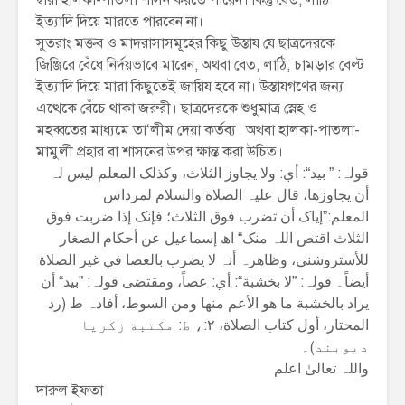
ইত্যাদি দিয়ে মারতে পারবেন না।
সুতরাং মক্তব ও মাদরাসাসমূহের কিছু উস্তায যে ছাত্রদেরকে
জিঞ্জিরে বেঁধে নির্দয়ভাবে মারেন, অথবা বেত, লাঠি, চামড়ার বেল্ট
ইত্যাদি দিয়ে মারা কিছুতেই জায়িয হবে না। উস্তাযগণের জন্য
এত্থেকে বেঁচে থাকা জরুরী। ছাত্রদেরকে শুধুমাত্র স্নেহ ও
মহব্বতের মাধ্যমে তা‘লীম দেয়া কর্তব্য। অথবা হালকা-পাতলা-
মামুলী প্রহার বা শাসনের উপর ক্ষান্ত করা উচিত।
قولہ: ” بید“: أي: ولا یجاوز الثلاث، وکذلک المعلم لیس لہ
أن یجاوزھا، قال علیہ الصلاة والسلام لمرداس
المعلم:”إیاک أن تضرب فوق الثلاث؛ فإنک إذا ضربت فوق
الثلاث اقتص اللہ منک“ اھ إسماعیل عن أحکام الصغار
للأستروشني، وظاھرہ أنہ لا یضرب بالعصا في غیر الصلاة
أیضاً۔ قولہ: ”لا بخشبة“: أي: عصاً، ومقتضی قولہ: ”بید“ أن
یراد بالخشبة ما ھو الأعم منھا ومن السوط، أفادہ ط (رد
المحتار، أول کتاب الصلاة، ۲:، ط: مکتبة زکریا
دیوبند)۔
واللہ تعالیٰ اعلم
দারুল ইফতা