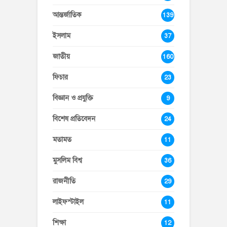
আন্তর্জাতিক
139
ইসলাম
37
জাতীয়
160
ফিচার
23
বিজ্ঞান ও প্রযুক্তি
9
বিশেষ প্রতিবেদন
24
মতামত
11
মুসলিম বিশ্ব
36
রাজনীতি
29
লাইফস্টাইল
11
শিক্ষা
12