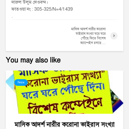
দারুল উলূম দেওবন্দ।
ফাতওয়া নং : 305-325/N=4/1439
.
মাসিক আদর্শ নারীর করোনা
ভাইরাস সংখ্যা ঘরে ঘরে
পৌঁছে দিতে বিশেষ
ক্যাম্পেইন চলছে …
You may also like
ফিচার
মাসিক আদর্শ নারীর করোনা ভাইরাস সংখ্যা