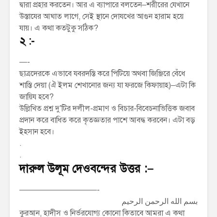
দ্বারা প্রহার করতেন। আর এ ব্যাপারে বলতেন–শরীরের যেখানে
উস্তাযের আঘাত লাগে, সেই স্থানে দোযখের আগুন হারাম হয়ে
যায়। এ কথা কতটুকু সঠিক?
২ :-
—-
ছাত্রদেরকে এভাবে যবরদস্তি করে পিটিয়ে অথবা জিঞ্জিরে বেঁধে
শাস্তি দেয়া (ঐ ইলম শেখানোর জন্য যা ফরজে কিফায়াহ)–এটা কি
জায়িয হবে?
উল্লিখিত প্রশ্ন দু’টির দলীল-প্রমাণ ও বিচার-বিবেচনাভিত্তিক জবাব
প্রদান করে বাধিত করে কৃতজ্ঞতার পাশে আবদ্ধ করবেন। এটা বড়
ইহসান হবে।
.
.
দারুল উলূম দেওবন্দের উত্তর :–
——————————-
بسم الله الرحمن الرحيم
কুরআন, হাদীস ও নির্ভরযোগ্য কোনো কিতাবে আমরা এ কথা