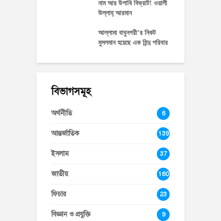
নাম আর উপাধি বিভ্রাট! ওয়ালী
উল্লাহ্‌ আরমান
আল্লামা বাবুনগরী’র নিকট
মুসলমান হয়েছে এক হিন্দু পরিবার
বিভাগসমূহ
অর্থনীতি
6
আন্তর্জাতিক
139
ইসলাম
37
জাতীয়
160
ফিচার
23
বিজ্ঞান ও প্রযুক্তি
9