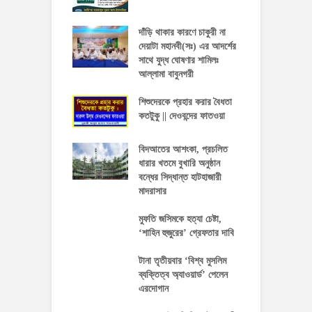
দাঁড়ি থাকার কারণে চাকুরী না
দেয়াটা মহানবী(সঃ) এর আদর্শের
সাথে যুদ্ধ ঘোষণার শামিলঃ
আল্লামা বাবুনগরী
শিশুদেরকে প্রহার করার বৈধতা
কতটুকু || দেওবন্দের ফাতওয়া
বিদআতের আশংকা, প্রচলিত
ধারার খতমে বুখারি অনুষ্ঠান
বন্ধের সিদ্ধান্ত হাটহাজারী
মাদরাসার
মুফতি জসিমকে হত্যা চেষ্টা,
‘শাহিন হুজুরের’ গ্রেফতার দাবি
টানা তৃতীয়বার ‘বিশ্ব মুসলিম
ব্যক্তিত্ব অ্যাওয়ার্ড’ পেলেন
এরদোগান