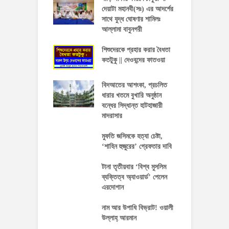
দেয়াটা মহানবী(সঃ) এর আদর্শের
সাথে যুদ্ধ ঘোষণার শামিলঃ
আল্লামা বাবুনগরী
শিশুদেরকে প্রহার করার বৈধতা
কতটুকু || দেওবন্দের ফাতওয়া
বিদআতের আশংকা, প্রচলিত
ধারার খতমে বুখারি অনুষ্ঠান
বন্ধের সিদ্ধান্ত হাটহাজারী
মাদরাসার
মুফতি জসিমকে হত্যা চেষ্টা,
‘শাহিন হুজুরের’ গ্রেফতার দাবি
টানা তৃতীয়বার ‘বিশ্ব মুসলিম
ব্যক্তিত্ব অ্যাওয়ার্ড’ পেলেন
এরদোগান
নাম আর উপাধি বিভ্রাট! ওয়ালী
উল্লাহ্‌ আরমান