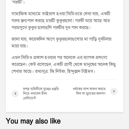
‘গরুটি’।
সামাজিক মাধ্যমে ভাইরাল হওয়া ভিডিওতে দেখা যায়, একটি
গরুর স্তন্যপান করছে চারটি কুকুরছানা। গরুটি শুয়ে আছে আর
পরমসুখে কুকুর ছানাগুলি গরুটির দুধ পান করছে।
জানা যায়, কয়েকদিন আগে কুকুরছানাগুলোর মা গাড়ি দুর্ঘটনায়
মারা যায়।
এমন ভিডিও প্রকাশ হওয়ার পর অনেকে এর ব্যাপক প্রশংসা
করেছেন। কেউ বলেছেন, একটি প্রাণী থেকে মানুষের অনেক কিছু
শেখার আছে। তথ্যসূত্র: জি নিউজ, হিন্দুস্তান টাইমস।
সশস্ত্র বাহিনীকে যুদ্ধের প্রস্তুতি
ধর্ষকের লাশ দাফন করতে
নিতে বললেন চীনা
দিল না তুরস্কের জনগণ!
প্রেসিডেন্ট
You may also like