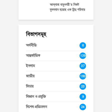
আল্লামা বাবুনগরী’র নিকট
মুসলমান হয়েছে এক হিন্দু পরিবার
বিভাগসমূহ
অর্থনীতি
6
আন্তর্জাতিক
139
ইসলাম
37
জাতীয়
160
ফিচার
23
বিজ্ঞান ও প্রযুক্তি
9
বিশেষ প্রতিবেদন
24