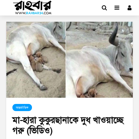
আন্তর্জাতিক
মা-হারা কুকুরছানাকে দুধ খাওয়াচ্ছে
গরু (ভিডিও)